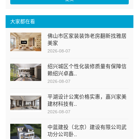
大家都在看
佛山市区家装装饰老房翻新找雅居
美家
2026-08-07
绍兴城区个性化装修质量有保障信
赖绍兴卓鑫..
2026-08-07
平湖设计公寓价格实惠，嘉兴家美
建材科技有..
2026-08-07
中蓝建投（北京）建设有限公司武
功分公司卧..